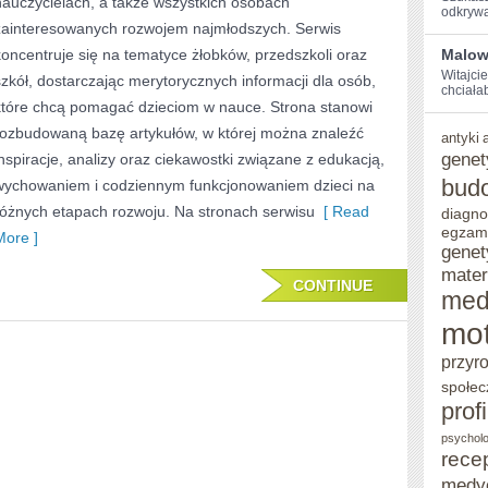
nauczycielach, a także wszystkich osobach
I
odkrywa
zainteresowanych rozwojem najmłodszych. Serwis
WSPARCIE
koncentruje się na tematyce żłobków, przedszkoli oraz
Malow
W
Witajcie
szkół, dostarczając merytorycznych informacji dla osób,
chciałab
które chcą pomagać dzieciom w nauce. Strona stanowi
NAUCE
rozbudowaną bazę artykułów, w której można znaleźć
antyki
genet
inspiracje, analizy oraz ciekawostki związane z edukacją,
bud
wychowaniem i codziennym funkcjonowaniem dzieci na
różnych etapach rozwoju. Na stronach serwisu
[ Read
diagno
egzam
More ]
genet
mater
CONTINUE
med
mot
przyr
społec
prof
psycholo
rece
medy