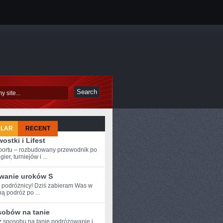
ULAR
RECENT
ostki i Lifest
sportu – rozbudowany przewodnik po
ier, turniejów i ...
wanie uroków S
e podróżnicy! Dziś zabieram Was w
ą podróż po ...
sobów na tanie
 sposobu na tanie podróżowanie i