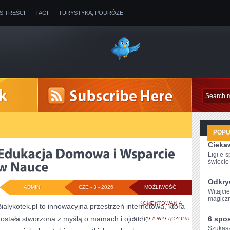
IS TREŚCI
TAGI
TURYSTYKA, PODRÓŻE
POP
Ciekaw
Ligi e-
świecie g
Odkry
ADMIN
CZE - 3 - 2026
MOŻLIWOŚĆ
Witajci
magiczn
EDUKACJA
KOMENTOWANIA
Bialykotek.pl to innowacyjna przestrzeń internetowa, która
została stworzona z myślą o mamach i ojcach,
DOMOWA
6 spo
ZOSTAŁA WYŁĄCZONA
Szukasz