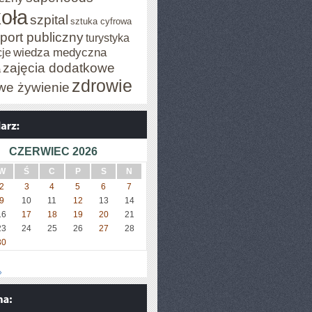
oła
szpital
sztuka cyfrowa
port publiczny
turystyka
wiedza medyczna
je
zajęcia dodatkowe
a
zdrowie
we żywienie
CZERWIEC 2026
W
Ś
C
P
S
N
2
3
4
5
6
7
9
10
11
12
13
14
16
17
18
19
20
21
23
24
25
26
27
28
30
»