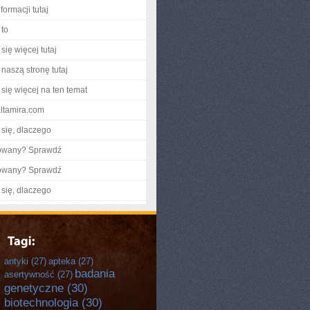
formacji tutaj
to
się więcej tutaj
naszą stronę tutaj
się więcej na ten temat
altamira.com
się, dlaczego
gowany? Sprawdź
gowany? Sprawdź
się, dlaczego
antyki
(27)
apteka
(27)
badania
asertywność
(27)
genetyczne
(30)
biotechnologia
(30)