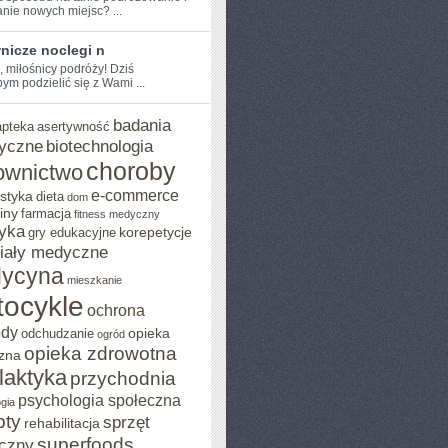
nie nowych miejsc?⁣ ...
nicze noclegi n
, miłośnicy podróży! Dziś
ym podzielić się⁤ z Wami ...
badania
apteka
asertywność
yczne
biotechnologia
choroby
ownictwo
e-commerce
styka
dieta
dom
iny
farmacja
fitness medyczny
yka
korepetycje
gry edukacyjne
iały medyczne
ycyna
mieszkanie
ocykle
ochrona
ody
opieka
odchudzanie
ogród
opieka zdrowotna
zna
ilaktyka
przychodnia
psychologia społeczna
gia
pty
sprzęt
rehabilitacja
superfoods
czny