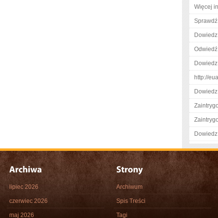
Więcej in
Sprawdź 
Dowiedz 
Odwiedź 
Dowiedz 
http://eu
Dowiedz 
Zaintry
Zaintry
Dowiedz 
lipiec 2026
Archiwum
czerwiec 2026
Spis Treści
maj 2026
Tagi