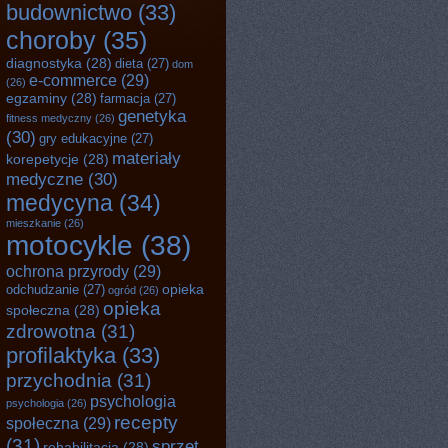
budownictwo
(33)
choroby
(35)
diagnostyka
(28)
dieta
(27)
dom
e-commerce
(29)
(26)
egzaminy
(28)
farmacja
(27)
genetyka
fitness medyczny
(26)
(30)
gry edukacyjne
(27)
materiały
korepetycje
(28)
medyczne
(30)
medycyna
(34)
mieszkanie
(26)
motocykle
(38)
ochrona przyrody
(29)
opieka
odchudzanie
(27)
ogród
(26)
opieka
społeczna
(28)
zdrowotna
(31)
profilaktyka
(33)
przychodnia
(31)
psychologia
psychologia
(26)
recepty
społeczna
(29)
(31)
sprzęt
rehabilitacja
(28)