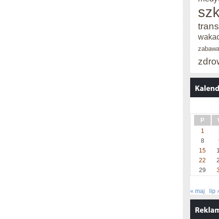
szk
trans
wakac
zabaw
zdro
P
1
8
15
22
29
« maj
lip 