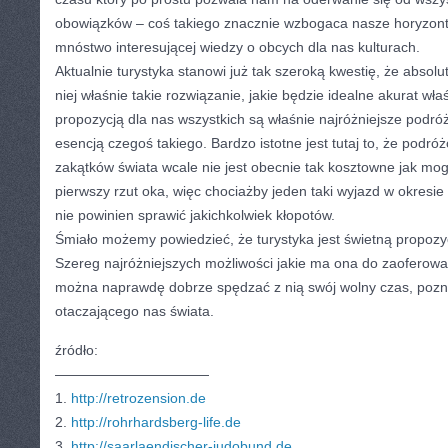
obowiązków – coś takiego znacznie wzbogaca nasze horyzont
mnóstwo interesującej wiedzy o obcych dla nas kulturach.
Aktualnie turystyka stanowi już tak szeroką kwestię, że absolu
niej właśnie takie rozwiązanie, jakie będzie idealne akurat wł
propozycją dla nas wszystkich są właśnie najróżniejsze podr
esencją czegoś takiego. Bardzo istotne jest tutaj to, że podr
zakątków świata wcale nie jest obecnie tak kosztowne jak mo
pierwszy rzut oka, więc chociażby jeden taki wyjazd w okres
nie powinien sprawić jakichkolwiek kłopotów.
Śmiało możemy powiedzieć, że turystyka jest świetną propozy
Szereg najróżniejszych możliwości jakie ma ona do zaoferowa
można naprawdę dobrze spędzać z nią swój wolny czas, pozn
otaczającego nas świata.
źródło:
———————————
1.
http://retrozension.de
2.
http://rohrhardsberg-life.de
3.
http://saarlaendischer-judobund.de