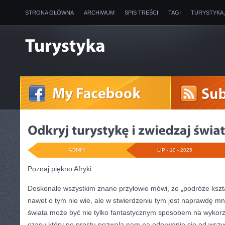
STRONA GŁÓWNA
ARCHIWUM
SPIS TREŚCI
TAGI
TURYSTYKA
ADMIN
LIP - 10 - 2025
Poznaj piękno Afryki
Doskonale wszystkim znane przyłowie mówi, że „podróże kszta
nawet o tym nie wie, ale w stwierdzeniu tym jest naprawdę 
świata może być nie tylko fantastycznym sposobem na wykor
czasu który po prostu pozwala nam na oderwanie się od wszy